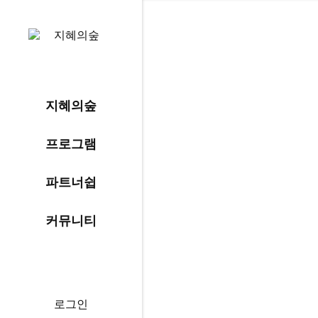
지혜의숲
프로그램
파트너쉽
쉽
커뮤니티
로그인
커뮤니티
회원가입
지혜의
황
지숲ON
청
공지사항
로그인